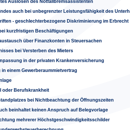
etes Auslösen des Notfallbremsassistenten
des auch bei unbegrenzter Leistungsfähigkeit des Unterha
iften - geschlechterbezogene Diskriminierung im Erbrecht
ei kurzfristigen Beschäftigungen
­austausch über Finanzkonten in Steuersachen
isses bei Versterben des Mieters
npassung in der privaten Krankenversicherung
g in einem Gewerberaummietvertrag
nlage
l oder Berufskrankheit
andplatzes bei Nichtbeachtung der Öffnungszeiten
uch beinhaltet keinen Anspruch auf Belegvorlage
chtung mehrerer Höchstgeschwindigkeitsschilder
underwerb­steuer­berechnung