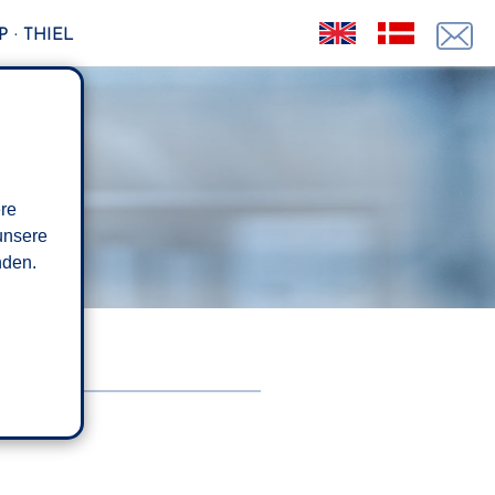
 · THIEL
ere
unsere
den.