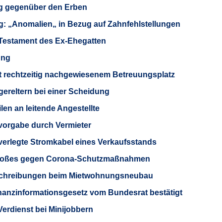
ng gegenüber den Erben
g: „Anomalien„ in Bezug auf Zahnfehlstellungen
 Testament des Ex-Ehegatten
ung
 rechtzeitig nachgewiesenem Betreuungsplatz
reltern bei einer Scheidung
n an leitende Angestellte
vorgabe durch Vermieter
erlegte Stromkabel eines Verkaufsstands
toßes gegen Corona-Schutzmaßnahmen
hreibungen beim Mietwohnungsneubau
inanz­informationsgesetz vom Bundesrat bestätigt
Verdienst bei Minijobbern