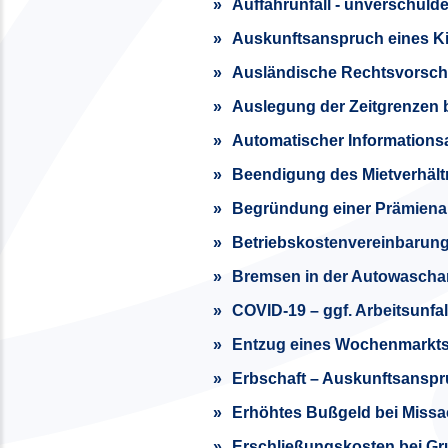
Auffahrunfall - unverschuld
Auskunftsanspruch eines Kin
Ausländische Rechtsvorschr
Auslegung der Zeitgrenzen b
Automatischer Informations
Beendigung des Mietverhältn
Begründung einer Prämiena
Betriebskostenvereinbarun
Bremsen in der Autowascha
COVID-19 – ggf. Arbeitsunfal
Entzug eines Wochenmarktst
Erbschaft – Auskunftsanspr
Erhöhtes Bußgeld bei Missa
Erschließungskosten bei Gr