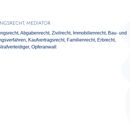
NGSRECHT, MEDIATOR
ngsrecht, Abgabenrecht, Zivilrecht, Immobilien­recht, Bau- und
­verfahren, Kaufvertrags­recht, Familienrecht, Erbrecht,
trafver­teidiger, Opferanwalt