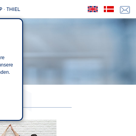
 · THIEL
ere
unsere
den.