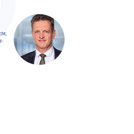
cht,
z­