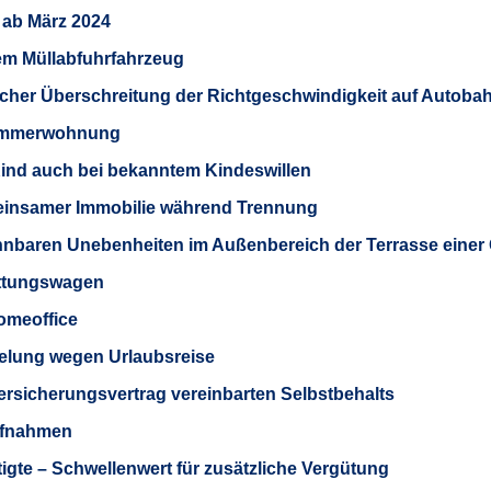
ab März 2024
nem Müllabfuhrfahrzeug
tlicher Überschreitung der Richtgeschwindigkeit auf Autoba
zimmerwohnung
Kind auch bei bekanntem Kindeswillen
einsamer Immobilie während Trennung
nnbaren Unebenheiten im Außenbereich der Terrasse einer 
ettungswagen
Homeoffice
lung wegen Urlaubsreise
rsicherungsvertrag vereinbarten Selbstbehalts
ufnahmen
ftigte – Schwellenwert für zusätzliche Vergütung