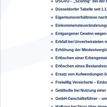
DSGVO – „Scoring“ bei der 
Düsseldorfer Tabelle seit 1.
Eigentumsverhältnisse nach
Einkommensteueränderung
Entgangener Gewinn wegen P
Erbfall bei Unverheirateten
Erhöhung der Mindestvergü
Erlöschen einer Erbengeme
Erlöschen eines Bestandss
Ersatz von Aufwendungen b
Freiwillig Versicherte – Ei
Geldbuße bei Nutzung einer 
GmbH-Geschäftsführer – un
Haftung bei Sturz über abges