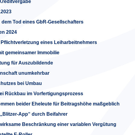
Kreditvergabe
1.2023
 dem Tod eines GbR-Gesellschafters
en 2024
flichtverletzung eines Leiharbeitnehmers
 mit gemeinsamer Immobilie
tung für Auszubildende
inschaft unumkehrbar
chutzes bei Umbau
ei Rückbau im Vorfertigungsprozess
nkommen beider Eheleute für Beitragshöhe maßgeblich
„Blitzer-App“ durch Beifahrer
wirksame Beschränkung einer variablen Vergütung
tellte E-Roller