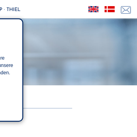
 · THIEL
ere
unsere
den.