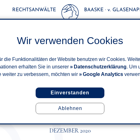
RECHTSANWÄLTE
BAASKE · v. GLASENAPP
Wir verwenden Cookies
r die Funktionalitäten der Website benutzen wir Cookies. Weit
mationen erhalten Sie in unserer
Datenschutzerklärung
. Um 
e weiter zu verbessern, möchten wir
Google Analytics
verwen
Einverstanden
Ablehnen
 HAUPTVERSAMMLUNGEN BIS
MÖGLICH
DEZEMBER 2020