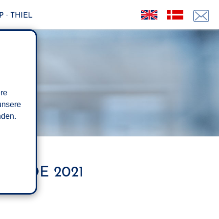
 · THIEL
ere
unsere
den.
 ENDE 2021