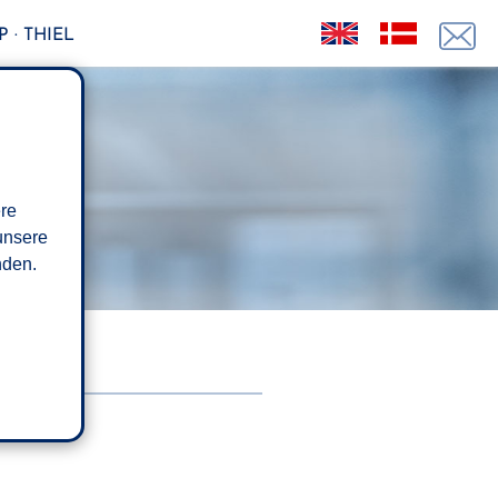
 · THIEL
ere
unsere
den.