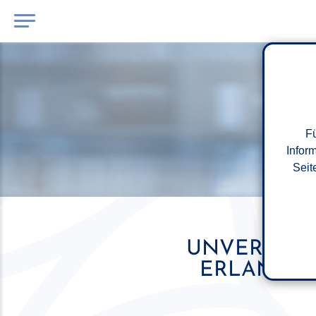
Fü
Infor
Seit
UNVERZÜGL
ERLANGUN