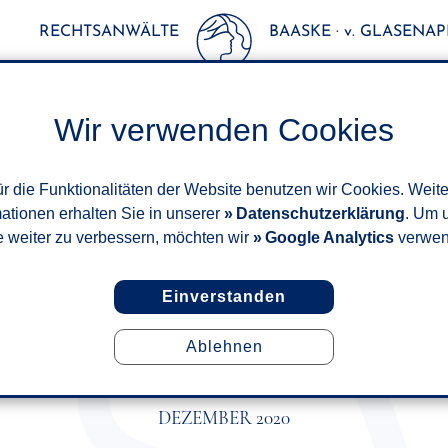
RECHTSANWÄLTE
BAASKE · v. GLASENAPP
Wir verwenden Cookies
r die Funktionalitäten der Website benutzen wir Cookies. Weit
mationen erhalten Sie in unserer
Datenschutzerklärung
. Um 
e weiter zu verbessern, möchten wir
Google Analytics
verwen
Einverstanden
Ablehnen
ICHES NUTZEN DES FAMILIE
G EINER ERBSCHAFTSTEUER
DEZEMBER 2020