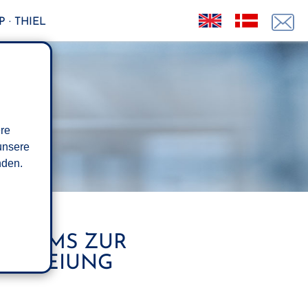
 · THIEL
ere
unsere
den.
NHEIMS ZUR
BEFREIUNG