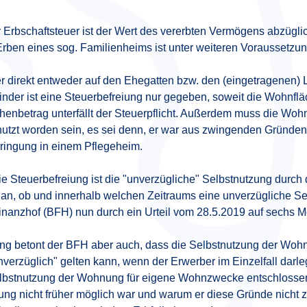
 Erbschaftsteuer ist der Wert des vererbten Vermögens abzüglic
rben eines sog. Familienheims ist unter weiteren Voraussetzung
r direkt entweder auf den Ehegatten bzw. den (eingetragenen) 
inder ist eine Steuerbefreiung nur gegeben, soweit die Wohnflä
enbetrag unterfällt der Steuerpflicht. Außerdem muss die Wo
utzt worden sein, es sei denn, er war aus zwingenden Gründen
rbringung in einem Pflegeheim.
ie Steuerbefreiung ist die "unverzügliche" Selbstnutzung durc
s an, ob und innerhalb welchen Zeitraums eine unverzügliche S
inanzhof (BFH) nun durch ein Urteil vom 28.5.2019 auf sechs M
ung betont der BFH aber auch, dass die Selbstnutzung der Wo
verzüglich" gelten kann, wenn der Erwerber im Einzelfall darle
Selbstnutzung der Wohnung für eigene Wohnzwecke entschlosse
ung nicht früher möglich war und warum er diese Gründe nicht zu