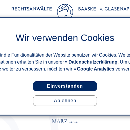
RECHTSANWÄLTE
BAASKE · v. GLASENAPP
Wir verwenden Cookies
r die Funktionalitäten der Website benutzen wir Cookies. Weit
mationen erhalten Sie in unserer
Datenschutzerklärung
. Um 
e weiter zu verbessern, möchten wir
Google Analytics
verwen
Einverstanden
Ablehnen
LICH ERZIELTES ARBEITSENT
RLETZTENGELD ENTSCHEID
MÄRZ 2020