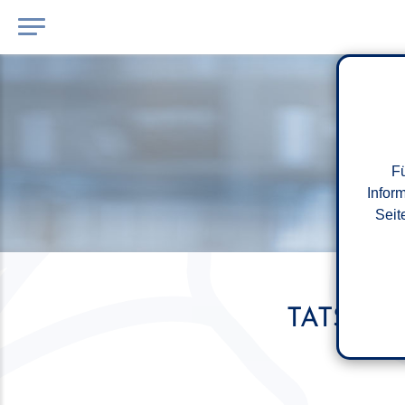
Fü
Infor
Seit
TATSÄCH
VE