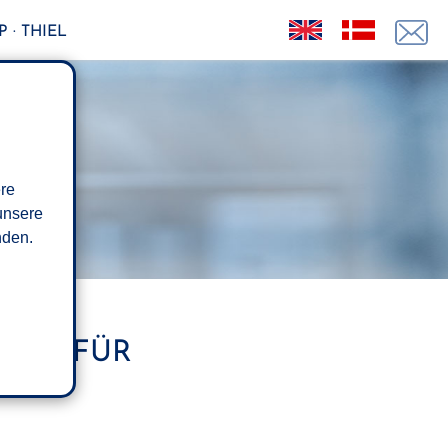
 · THIEL
ere
unsere
den.
GELT FÜR
END