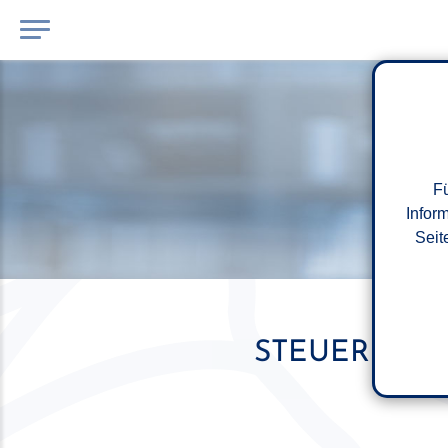
Fü
Infor
Seit
STEUERERMÄ