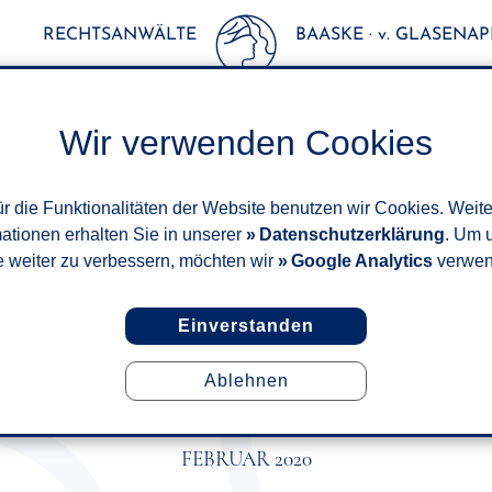
RECHTSANWÄLTE
BAASKE · v. GLASENAPP
Wir verwenden Cookies
r die Funktionalitäten der Website benutzen wir Cookies. Weit
mationen erhalten Sie in unserer
Datenschutzerklärung
. Um 
e weiter zu verbessern, möchten wir
Google Analytics
verwen
Einverstanden
Ablehnen
SSIGUNG FÜR HANDWERKERL
ROTZ BAUKINDERGELD
FEBRUAR 2020