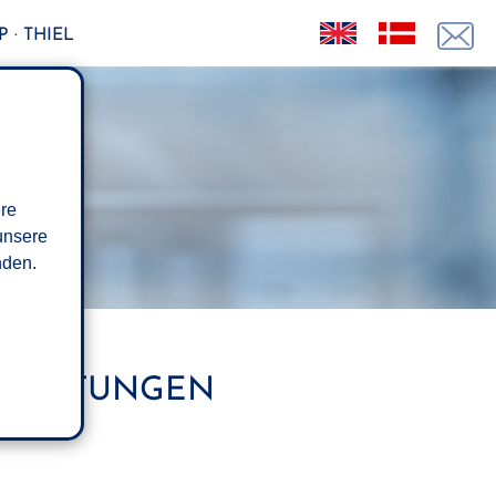
 · THIEL
ere
unsere
den.
EISTUNGEN T