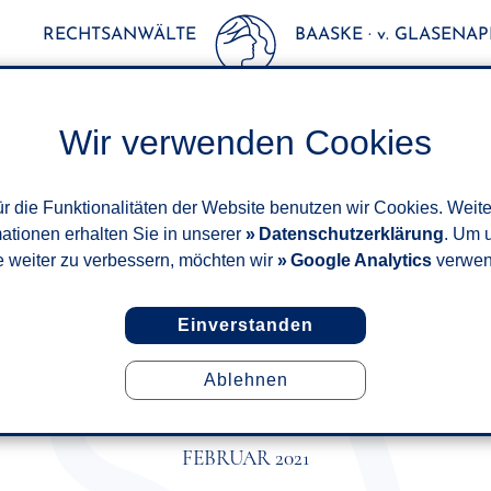
RECHTSANWÄLTE
BAASKE · v. GLASENAPP
Wir verwenden Cookies
r die Funktionalitäten der Website benutzen wir Cookies. Weit
mationen erhalten Sie in unserer
Datenschutzerklärung
. Um 
e weiter zu verbessern, möchten wir
Google Analytics
verwen
Einverstanden
Ablehnen
TSPFLICHTEN IM PFLEGEHEIM
 BEAUFSICHTIGUNG VON DE
FEBRUAR 2021