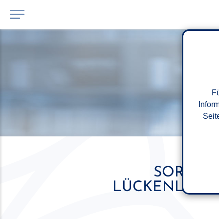
Fü
Infor
Seit
SORGFAL
LÜCKENLOSE