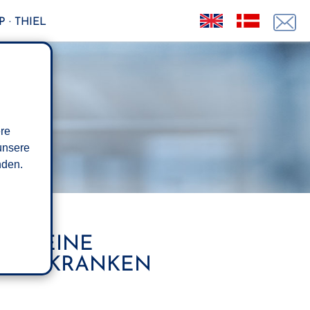
 · THIEL
ere
unsere
den.
 - KEINE
MENZKRANKEN