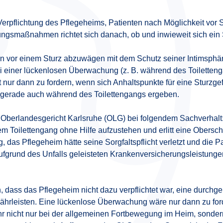
Verpflichtung des Pflegeheims, Patienten nach Möglichkeit vor
ngsmaßnahmen richtet sich danach, ob und inwieweit sich ein S
en vor einem Sturz abzuwägen mit dem Schutz seiner Intimsphär
einer lückenlosen Überwachung (z. B. während des Toilettenga
nur dann zu fordern, wenn sich Anhaltspunkte für eine Sturzgef
gerade auch während des Toilettengangs ergeben.
Oberlandesgericht Karlsruhe (OLG) bei folgendem Sachverhal
inem Toilettengang ohne Hilfe aufzustehen und erlitt eine Obersch
das Pflegeheim hätte seine Sorgfaltspflicht verletzt und die Pa
ufgrund des Unfalls geleisteten Krankenversicherungsleistunge
 dass das Pflegeheim nicht dazu verpflichtet war, eine durchg
ährleisten. Eine lückenlose Überwachung wäre nur dann zu fo
ahr nicht nur bei der allgemeinen Fortbewegung im Heim, sond