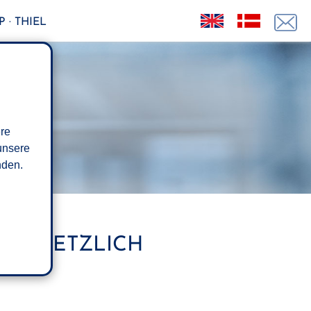
 · THIEL
ere
unsere
den.
T GESETZLICH