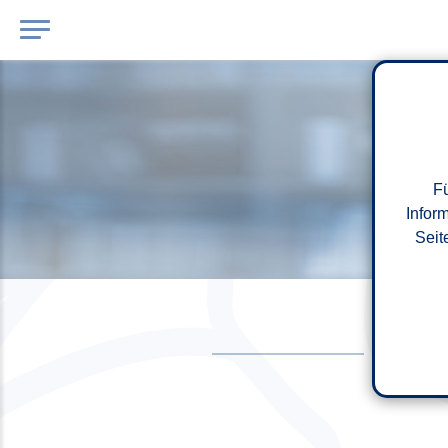
Fü
Infor
Seit
PKW-