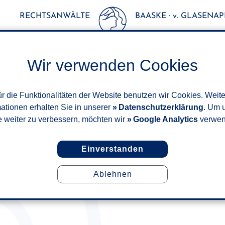
RECHTSANWÄLTE
BAASKE · v. GLASENAPP
Wir verwenden Cookies
r die Funktionalitäten der Website benutzen wir Cookies. Weit
mationen erhalten Sie in unserer
Datenschutzerklärung
. Um 
e weiter zu verbessern, möchten wir
Google Analytics
verwen
Einverstanden
Ablehnen
MAUT VOM BUNDESRAT GEBI
MÄRZ 2020