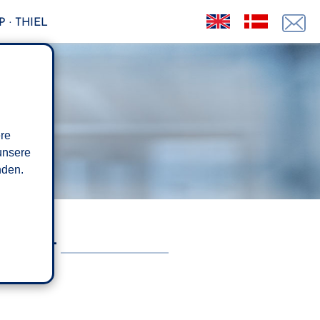
 · THIEL
ere
unsere
den.
LLIGT