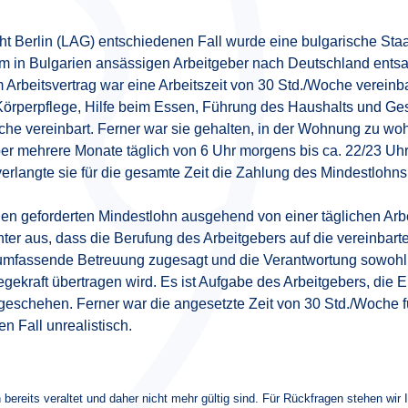
t Berlin (LAG) entschiedenen Fall wurde eine bulgarische Sta
m in Bulgarien ansässigen Arbeitgeber nach Deutschland entsan
 Arbeitsvertrag war eine Arbeitszeit von 30 Std./Woche vereinb
örperpflege, Hilfe beim Essen, Führung des Haushalts und Gese
oche vereinbart. Ferner war sie gehalten, in der Wohnung zu w
er mehrere Monate täglich von 6 Uhr morgens bis ca. 22/23 Uhr
verlangte sie für die gesamte Zeit die Zahlung des Mindestlohns
en geforderten Mindestlohn ausgehend von einer täglichen Arbe
er aus, dass die Berufung des Arbeitgebers auf die vereinbarte
e umfassende Betreuung zugesagt und die Verantwortung sowohl 
legekraft übertragen wird. Es ist Aufgabe des Arbeitgebers, die 
t geschehen. Ferner war die angesetzte Zeit von 30 Std./Woche 
n Fall unrealistisch.
 bereits veraltet und daher nicht mehr gültig sind. Für Rückfragen stehen wir 