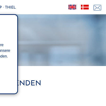
 · THIEL
ere
unsere
den.
MFASSENDEN