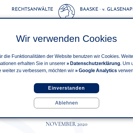
RECHTSANWÄLTE
BAASKE · v. GLASENAPP
Wir verwenden Cookies
r die Funktionalitäten der Website benutzen wir Cookies. Weit
mationen erhalten Sie in unserer
Datenschutzerklärung
. Um 
e weiter zu verbessern, möchten wir
Google Analytics
verwen
Einverstanden
Ablehnen
HN FÜR EINSATZ IN DER U
HÄUSLICHEN BETREUUNG
NOVEMBER 2020