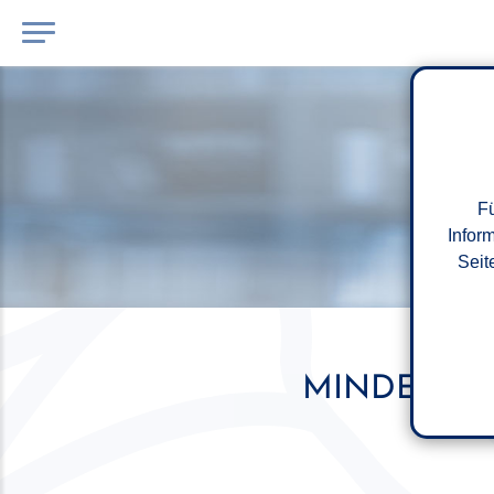
Fü
Infor
Seit
MINDESTLO