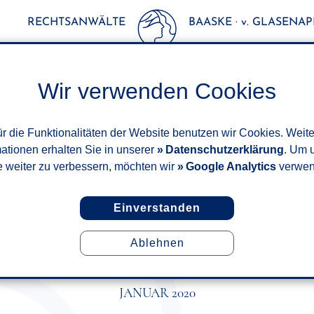
RECHTSANWÄLTE
BAASKE · v. GLASENAPP
Wir verwenden Cookies
r die Funktionalitäten der Website benutzen wir Cookies. Weit
mationen erhalten Sie in unserer
Datenschutzerklärung
. Um 
e weiter zu verbessern, möchten wir
Google Analytics
verwen
Einverstanden
Ablehnen
NG EINER VERSICHERUNG A
BESTÄTIGUNG
JANUAR 2020