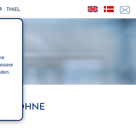
 · THIEL
ere
unsere
den.
UCH OHNE