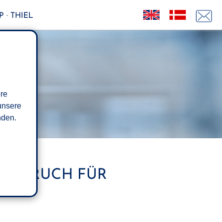
 · THIEL
ere
unsere
den.
ANSPRUCH FÜR
ILS