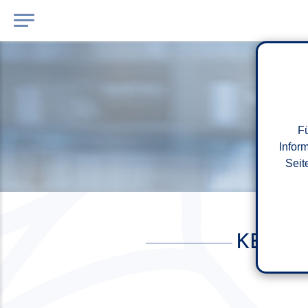
Fü
Infor
Seit
KEIN 