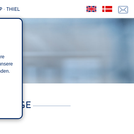
 · THIEL
ere
unsere
den.
BSTAGE