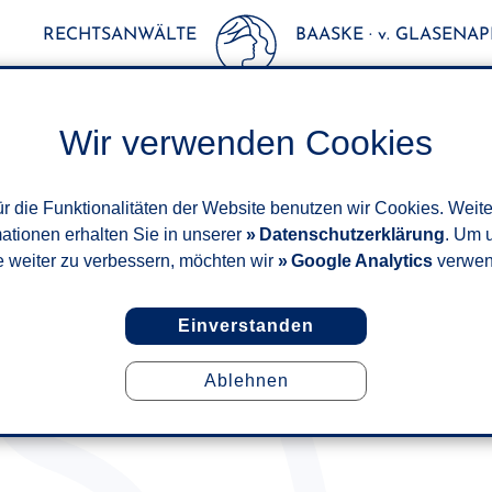
RECHTSANWÄLTE
BAASKE · v. GLASENAPP
Wir verwenden Cookies
r die Funktionalitäten der Website benutzen wir Cookies. Weit
mationen erhalten Sie in unserer
Datenschutzerklärung
. Um 
e weiter zu verbessern, möchten wir
Google Analytics
verwen
Einverstanden
Ablehnen
ANSPRUCH AUF HALBE URLAU
OKTOBER 2020