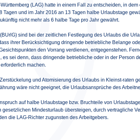
Württemberg (LAG) hatte in einem Fall zu entscheiden, in dem
 Tagen und im Jahr 2016 an 13 Tagen halbe Urlaubstage gewähr
zukünftig nicht mehr als 6 halbe Tage pro Jahr gewährt.
UrlG) sind bei der zeitlichen Festlegung des Urlaubs die Ur
 dass ihrer Berücksichtigung dringende betriebliche Belange o
 Gesichtspunkten den Vorrang verdienen, entgegenstehen. Ferne
 sei denn, dass dringende betriebliche oder in der Person d
erforderlich machen.
erstückelung und Atomisierung des Urlaubs in Kleinst-raten geric
hrung wäre nicht geeignet, die Urlaubsansprüche des Arbeitne
spruch auf halbe Urlaubstage bzw. Bruchteile von Urlaubstag
n gesetzlichen Mindesturlaub übersteigen, durch vertragliche
den die LAG-Richter zugunsten des Arbeitgebers.