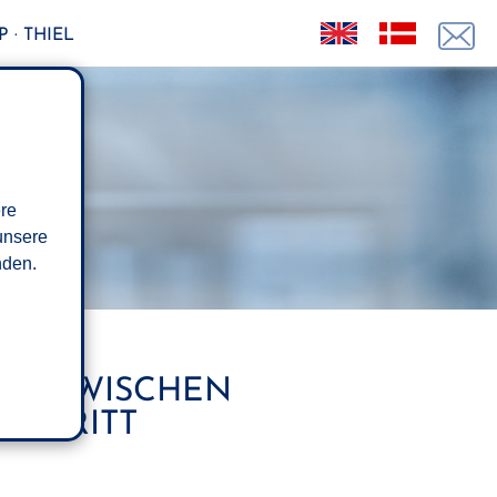
 · THIEL
ere
unsere
den.
EIT ZWISCHEN
INTRITT