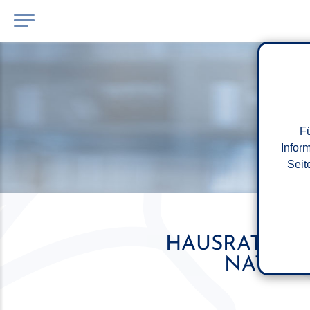
Fü
Infor
Seit
HAUSRATVERS
NATURG