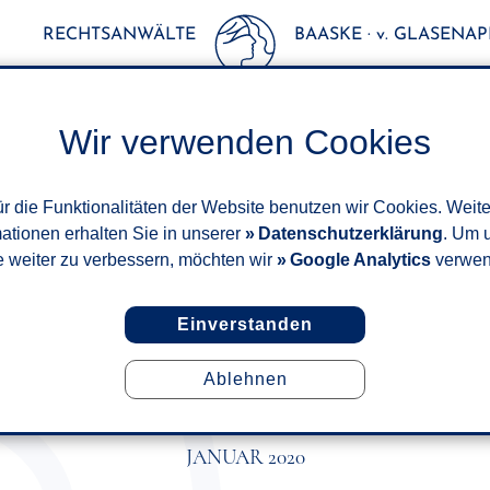
RECHTSANWÄLTE
BAASKE · v. GLASENAPP
Wir verwenden Cookies
r die Funktionalitäten der Website benutzen wir Cookies. Weit
mationen erhalten Sie in unserer
Datenschutzerklärung
. Um 
e weiter zu verbessern, möchten wir
Google Analytics
verwen
Einverstanden
Ablehnen
ICHERUNG - UNMITTELBARK
EWALT UND DEM SCHADENSE
JANUAR 2020