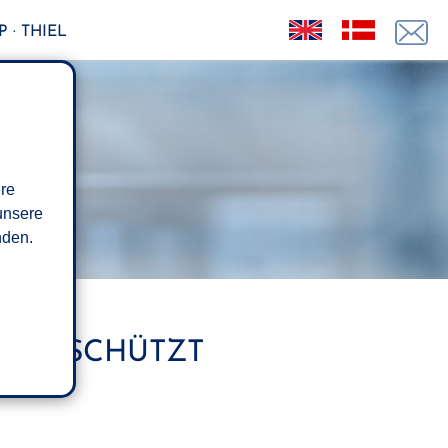
 · THIEL
ere
unsere
den.
ATIK SCHÜTZT