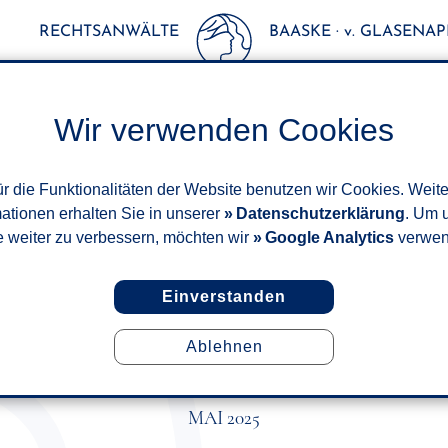
RECHTSANWÄLTE
BAASKE · v. GLASENAPP
Wir verwenden Cookies
r die Funktionalitäten der Website benutzen wir Cookies. Weit
mationen erhalten Sie in unserer
Datenschutzerklärung
. Um 
e weiter zu verbessern, möchten wir
Google Analytics
verwen
Einverstanden
Ablehnen
EUER – START-STOPP-AUTOM
NICHT VOR BUSSGELD
MAI 2025