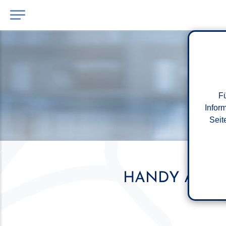
Fü
Infor
Seit
HANDY AM ST