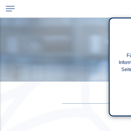
Fü
Infor
Seit
H