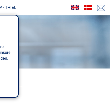
 · THIEL
ere
unsere
den.
LL