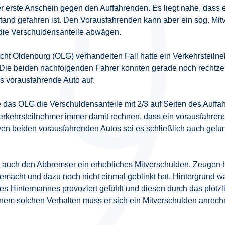
der erste Anschein gegen den Auffahrenden. Es liegt nahe, dass
and gefahren ist. Den Vorausfahrenden kann aber ein sog. Mitve
 die Verschuldensanteile abwägen.
cht Oldenburg (OLG) verhandelten Fall hatte ein Verkehrsteiln
Die beiden nachfolgenden Fahrer konnten gerade noch rechtzei
s vorausfahrende Auto auf.
 das OLG die Verschuldensanteile mit 2/3 auf Seiten des Auffa
kehrsteilnehmer immer damit rechnen, dass ein vorausfahrendes
 Den beiden vorausfahrenden Autos sei es schließlich auch gelun
ber auch den Abbremser ein erhebliches Mitverschulden. Zeugen b
macht und dazu noch nicht einmal geblinkt hat. Hintergrund wa
es Hintermannes provoziert gefühlt und diesen durch das plöt
einem solchen Verhalten muss er sich ein Mitverschulden anrech