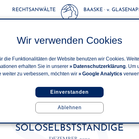
RECHTSANWÄLTE
BAASKE · v. GLASENAPP
Wir verwenden Cookies
r die Funktionalitäten der Website benutzen wir Cookies. Weit
mationen erhalten Sie in unserer
Datenschutzerklärung
. Um 
e weiter zu verbessern, möchten wir
Google Analytics
verwen
Einverstanden
Ablehnen
UE ÜBERBRÜCKUNGSHILFE III 
HILFE" UND DER "NEUSTART
SOLOSELBSTSTÄNDIGE