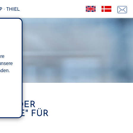
 · THIEL
ere
unsere
den.
MIT DER
HILFE" FÜR