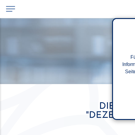
Fü
Infor
Seit
DIE NE
"DEZEMBER