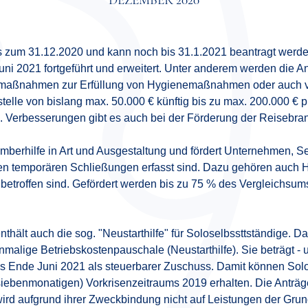
DEZEMBER 2020
bis zum 31.12.2020 und kann noch bis 31.1.2021 beantragt werde
Juni 2021 fortgeführt und erweitert. Unter anderem werden die A
smaßnahmen zur Erfüllung von Hygienemaßnahmen oder auch v
stelle von bislang max. 50.000 € künftig bis zu max. 200.000 € 
. Verbesserungen gibt es auch bei der Förderung der Reisebran
mberhilfe in Art und Ausgestaltung und fördert Unternehmen, S
den temporären Schließungen erfasst sind. Dazu gehören auch 
etroffen sind. Gefördert werden bis zu 75 % des Vergleichsum
nthält auch die sog. "Neustarthilfe" für Soloselbssttständige. Da
nmalige Betriebskostenpauschale (Neustarthilfe). Sie beträgt -
bis Ende Juni 2021 als steuerbarer Zuschuss. Damit können So
iebenmonatigen) Vorkrisenzeitraums 2019 erhalten. Die Anträ
wird aufgrund ihrer Zweckbindung nicht auf Leistungen der Grun