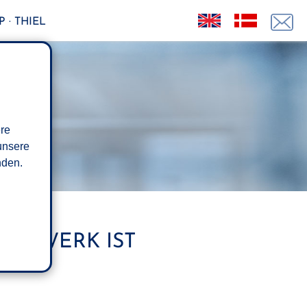
 · THIEL
ere
unsere
den.
ETZWERK IST