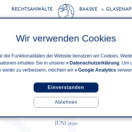
RECHTSANWÄLTE
BAASKE · v. GLASENAPP
Wir verwenden Cookies
r die Funktionalitäten der Website benutzen wir Cookies. Weit
mationen erhalten Sie in unserer
Datenschutzerklärung
. Um 
e weiter zu verbessern, möchten wir
Google Analytics
verwen
Einverstanden
Ablehnen
NTO BEI EINEM SOZIALEN N
VERERBBAR
JUNI 2020