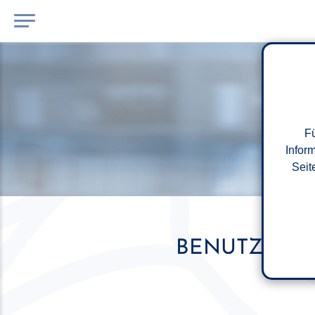
Fü
Infor
Seit
BENUTZERKO